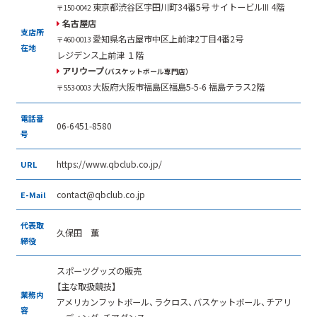
東京都渋谷区宇田川町34番5号
サイトービルIII 4階
〒150-0042
名古屋店
支店所
愛知県名古屋市中区上前津2丁目4番2号
〒460-0013
在地
レジデンス上前津 １階
アリウープ
（バスケットボール専門店）
大阪府大阪市福島区福島5-5-6
福島テラス2階
〒553-0003
電話番
06-6451-8580
号
https://www.qbclub.co.jp/
URL
contact@qbclub.co.jp
E-Mail
代表取
久保田 薫
締役
スポーツグッズの販売
【主な取扱競技】
業務内
アメリカンフットボール、ラクロス、バスケットボール、チアリ
容