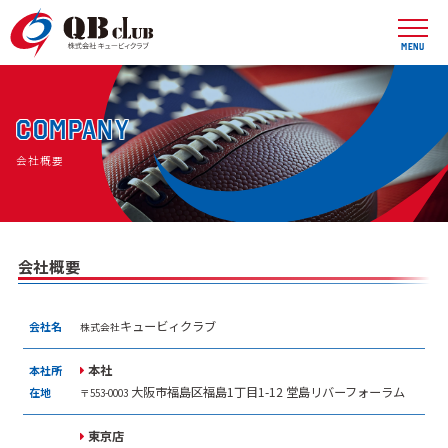
COMPANY
会社概要
会社概要
キュービィクラブ
会社名
株式会社
本社
本社所
大阪市福島区福島1丁目1-12 堂島リバーフォーラム
在地
〒553-0003
東京店